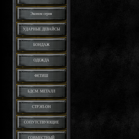
Эконом серия
УДАРНЫЕ ДЕВАЙСЫ
БОНДАЖ
ОДЕЖДА
ФЕТИШ
БДСМ. МЕТАЛЛ
СТРЭП-ОН
СОПУТСТВУЮЩИЕ
СОВМЕСТНЫЙ