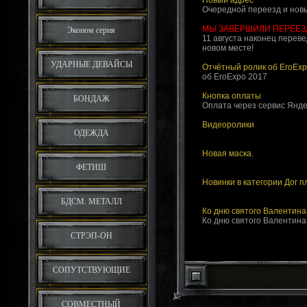
Новый адрес
Очередной переезд и нов
МЫ ЗАВЕРШИЛИ ПЕРЕЕЗД
Эконом серия
11 августа наконец переве
новом месте!
УДАРНЫЕ ДЕВАЙСЫ
Отчётный ролик об EroExp
об EroExpo 2017
Кнопка оплаты
БОНДАЖ
Оплата через сервис Янде
Видеоролики
ОДЕЖДА
Новая маска.
ФЕТИШ
Новинки в категории Дог п
БДСМ. МЕТАЛЛ
Ко дню святого Валентина
Ко дню святого Валентина
СТРЭП-ОН
СОПУТСТВУЮЩИЕ
СОВМЕСТНЫЙ