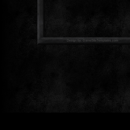
Design by: GameSiteTemp