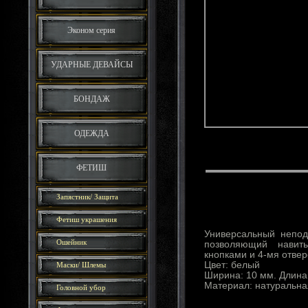
Эконом серия
УДАРНЫЕ ДЕВАЙСЫ
БОНДАЖ
ОДЕЖДА
ФЕТИШ
Запястник/ Защита
Фетиш украшения
Универсальный непо
Ошейник
позволяющий навит
кнопками и 4-мя отвер
Цвет: белый
Маски/ Шлемы
Ширина: 10 мм. Длина
Материал: натуральна
Головной убор