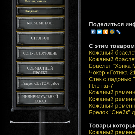
Фетиш ремень
Подтяжки
БДСМ. МЕТАЛЛ
Поделиться ин
СТРЭП-ОН
С этим товаром
Кожаный брасле
СОПУТСТВУЮЩИЕ
Кожаный браслет
Браслет "Хэнка 
СОВМЕСТНЫЙ
Чокер «Готика-2
ПРОЕКТ
Стек с ладонью 
Галерея CUSTOM работ
Плётка-7
Кожаный ременн
ИНДИВИДУАЛЬНЫЙ
Кожаный ременн
ЗАКАЗ
Кожаный ременн
Брелок "Снейк" 
Товары которы
Кожаный ременн