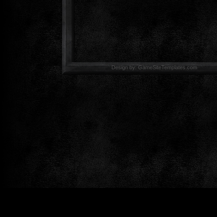
Design by: GameSiteTemp