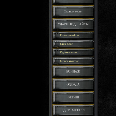
Эконом серия
УДАРНЫЕ ДЕВАЙСЫ
Спанк-девайсы
Стек-Кроп
Однохвостые
Многохвостые
БОНДАЖ
ОДЕЖДА
ФЕТИШ
БДСМ. МЕТАЛЛ