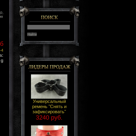
р,
мя
уб
-4
а:
 g
Универсальный
ремень "Снять и
зафиксировать"
3240 руб.