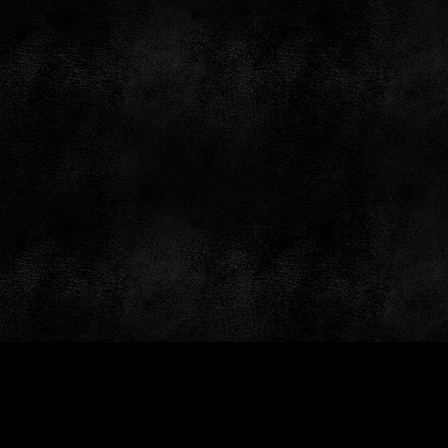
by: GameSiteTemplates.com © 1997 — 2026 Black Bea