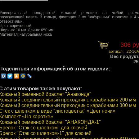
Универсальный неподшитый кожаный ремешок на любой разме
позволяющий навить 3 кольца, фиксация 2-мя "кобурными" кнопками и 4-
отверстиями.
Цвет: коричневый
Ширина: 10 мм. Длина: 650 мм.
Материал: натуральная кожа
306 р
артикул:
.22-10A
Вес продукт
25
Поделиться информацией об этом изделии:
С этим товаром так же покупают:
Кожаный ременной браслет "Анаконда"
Кожаный соединительный преходник с карабинами 200 мм
Кожаный соединительный преходник с карабинами 300 мм
Cтек с шлепком в виде "листоцветка" «Цвет ночи»
Комплект «На коротке»
Кожаный ременной браслет "АНАКОНДА-1"
Брелок "Стэк со шлепком" для ключей
Брелок "Стэк со шлепком-1" для ключей
Кожаный соединительный преходник с карабинами 310 мм