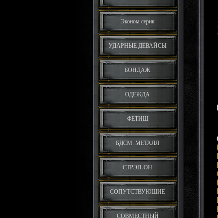
Эконом серия
УДАРНЫЕ ДЕВАЙСЫ
БОНДАЖ
ОДЕЖДА
ФЕТИШ
БДСМ. МЕТАЛЛ
СТРЭП-ОН
СОПУТСТВУЮЩИЕ
СОВМЕСТНЫЙ