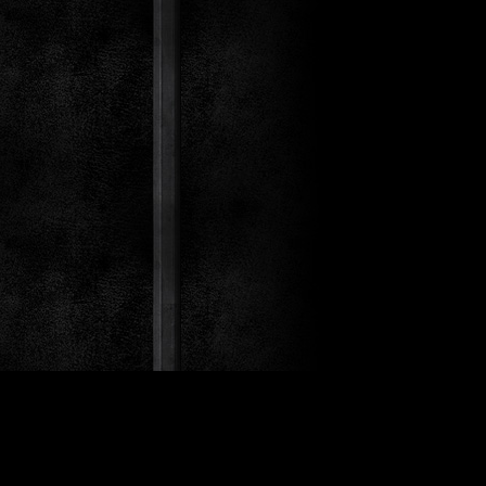
st Co.