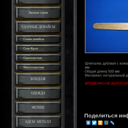
Эконом серия
УДАРНЫЕ ДЕВАЙСЫ
Спанк-девайсы
Стек-Кроп
Однохвостые
Шлепалка дубовая с кожа
Многохвостые
мм.
Общая длина 500 мм
Материал: натуральный д
БОНДАЖ
ВРЕМЕННО НЕ ВЫПУСКА
ОДЕЖДА
ФЕТИШ
Поделиться ин
БДСМ. МЕТАЛЛ