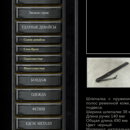
Эконом серия
УДАРНЫЕ ДЕВАЙСЫ
Спанк-девайсы
Стек-Кроп
Однохвостые
Многохвостые
БОНДАЖ
ОДЕЖДА
Шлепалка с пружини
полос ременной кожи,
подвеса.
ФЕТИШ
Ширина шлепалке 38 
Длина ручки 140 мм
Общая длина 490 мм
БДСМ. МЕТАЛЛ
Цвет: черный
Материал: натуральна