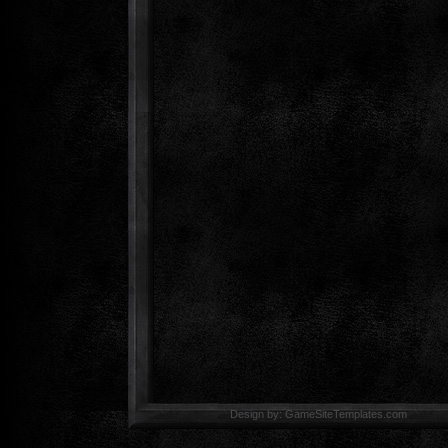
Design by: GameSiteTemp