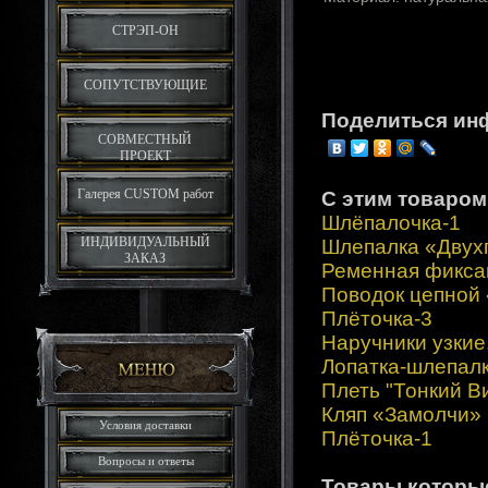
СТРЭП-ОН
СОПУТСТВУЮЩИЕ
Поделиться ин
СОВМЕСТНЫЙ
ПРОЕКТ
Галерея CUSTOM работ
С этим товаром
Шлёпалочка-1
ИНДИВИДУАЛЬНЫЙ
Шлепалка «Двух
ЗАКАЗ
Ременная фиксац
Поводок цепной
Плёточка-3
Наручники узкие
Лопатка-шлепал
Плеть "Тонкий В
Кляп «Замолчи»
Условия доставки
Плёточка-1
Вопросы и ответы
Товары которы