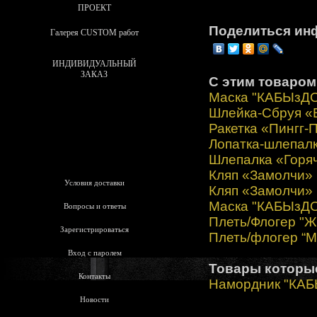
ПРОЕКТ
Поделиться ин
Галерея CUSTOM работ
ИНДИВИДУАЛЬНЫЙ
ЗАКАЗ
С этим товаром
Маска "КАБЫзДО
Шлейка-Сбруя «
Ракетка «Пингг-
Лопатка-шлепал
Шлепалка «Горя
Кляп «Замолчи»
Условия доставки
Кляп «Замолчи»
Маска "КАБЫзДО
Вопросы и ответы
Плеть/Флогер "Ж
Зарегистрироваться
Плеть/флогер “М
Вход с паролем
Товары которы
Контакты
Намордник "КА
Новости