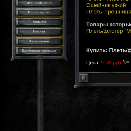
Зарегистрироваться
Ошейник узкий
Плеть ”Грешница
Вход с паролем
Контакты
Товары которы
Плеть/флогер “М
Новости
Для оптовиков
Купить: Плеть/
Партнерская программа
Цена:
5148 руб