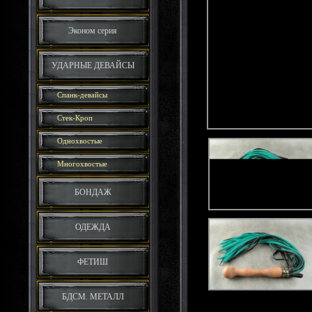
Эконом серия
УДАРНЫЕ ДЕВАЙСЫ
Спанк-девайсы
Стек-Кроп
Однохвостые
Многохвостые
БОНДАЖ
ОДЕЖДА
ФЕТИШ
БДСМ. МЕТАЛЛ