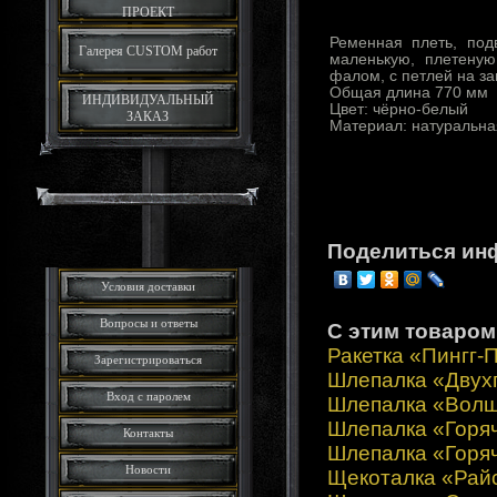
ПРОЕКТ
Ременная плеть, под
Галерея CUSTOM работ
маленькую, плетену
фалом, с петлей на за
Общая длина 770 мм
ИНДИВИДУАЛЬНЫЙ
Цвет: чёрно-белый
ЗАКАЗ
Материал: натуральна
Поделиться ин
Условия доставки
Вопросы и ответы
С этим товаром
Ракетка «Пингг-
Зарегистрироваться
Шлепалка «Двух
Вход с паролем
Шлепалка «Волш
Шлепалка «Горя
Контакты
Шлепалка «Горяч
Новости
Щекоталка «Рай