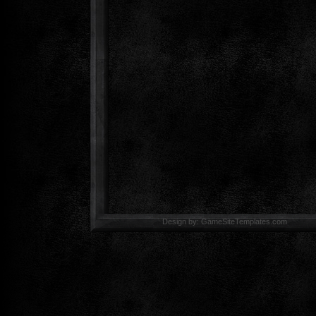
Design by: GameSiteTemp