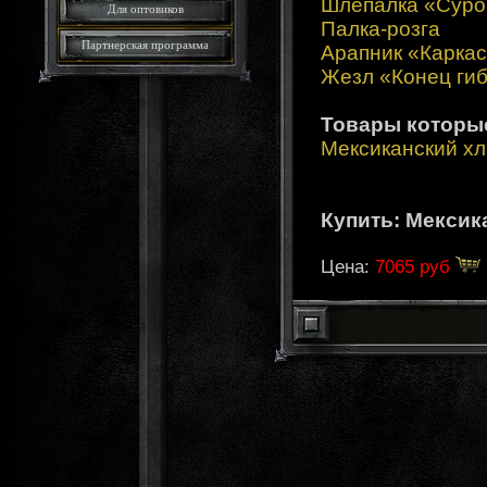
Шлепалка «Суро
Для оптовиков
Палка-розга
Партнерская программа
Арапник «Карка
Жезл «Конец ги
Товары которы
Мексиканский хл
Купить: Мексик
Цена:
7065 руб