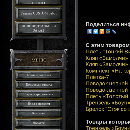
ПРОЕКТ
Галерея CUSTOM работ
Поделиться ин
ИНДИВИДУАЛЬНЫЙ
ЗАКАЗ
С этим товаром
Плеть "Тонкий В
Кляп «Замолчи»
Кляп «Замолчи»
Комплект «На ко
Условия доставки
Плётка-7
Поводок цепной 
Вопросы и ответы
Поводок цепной
Зарегистрироваться
Плеть «Толстый
Трензель «Боун
Вход с паролем
Брелок "Стэк со
Контакты
Товары которы
Новости
Трензель «Боун