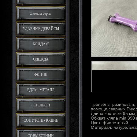
Эконом серия
УДАРНЫЕ ДЕВАЙСЫ
БОНДАЖ
ОДЕЖДА
ФЕТИШ
БДСМ. МЕТАЛЛ
Трензель резиновый,
СТРЭП-ОН
помощи сварных D-кол
Длина косточки 95 мм
Обхват кляпа min 390
СОПУТСТВУЮЩИЕ
Цвет: фиолетовый
Материал: натуральна
СОВМЕСТНЫЙ