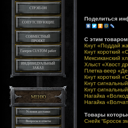
СТРЭП-ОН
Поделиться ин
СОПУТСТВУЮЩИЕ
СОВМЕСТНЫЙ
С этим товаром
ПРОЕКТ
Кнут «Поддай ж
Галерея CUSTOM работ
Кнут короткий «
Мексиканский хл
ИНДИВИДУАЛЬНЫЙ
Хлыст «Хвост д
ЗАКАЗ
Плетка-веер «Д
Кнут короткий «
Кнут сигнальны
Кнут сигнальны
Нагайка «Волко
Нагайка «Волча
Условия доставки
Товары которы
Снейк “Бросок з
Вопросы и ответы