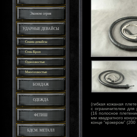
Эконом серия
УДАРНЫЕ ДЕВАЙСЫ
Спанк-девайсы
Стек-Кроп
Однохвостые
Многохвостые
БОНДАЖ
ОДЕЖДА
(гибкая кожаная плете
с ограничителем для 
(16 полосное плетение
ФЕТИШ
мм квадратного конус
конце “крэкером” (200
БДСМ. МЕТАЛЛ