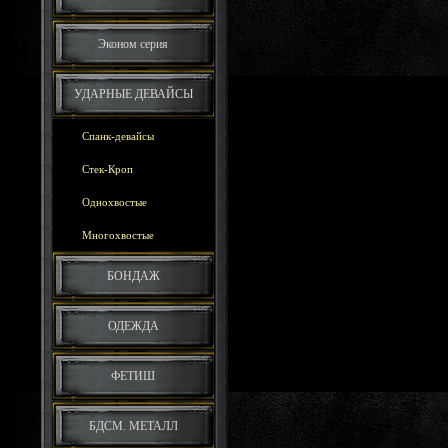
Эконом серия
УДАРНЫЕ ДЕВАЙСЫ
Спанк-девайсы
Стек-Кроп
Однохвостые
Многохвостые
БОНДАЖ
ОДЕЖДА
ФЕТИШ
БДСМ. МЕТАЛЛ