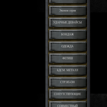
Эконом серия
УДАРНЫЕ ДЕВАЙСЫ
БОНДАЖ
ОДЕЖДА
ФЕТИШ
БДСМ. МЕТАЛЛ
СТРЭП-ОН
СОПУТСТВУЮЩИЕ
СОВМЕСТНЫЙ