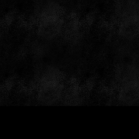
by: GameSiteTemplates.com © 1997 — 2026 Black Bea