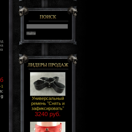
од
на
на
уб
-1
а:
 g
Универсальный
ремень "Снять и
зафиксировать"
3240 руб.