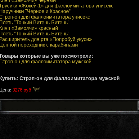
Кляп «Замолчи» чёрный
Трусики «Жокей-1» для фаллоимитатора унисекс
Наручники "Черное и Красное”
Стрэп-он для фаллоимитатора унисекс
Плеть "Тонкий Витень-Битень"
Кляп «Замолчи» красный
Плеть "Тонкий Витень-Битень"
Расширитель для рта «Попробуй укуси»
Цепной переходник с карабинами
Товары которые вы уже посмотрели:
Стрэп-он для фаллоимитатора мужской
Купить: Стрэп-он для фаллоимитатора мужской
Цена:
3276 руб