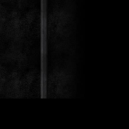
st Co.