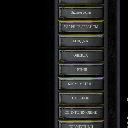
Эконом серия
УДАРНЫЕ ДЕВАЙСЫ
БОНДАЖ
ОДЕЖДА
ФЕТИШ
БДСМ. МЕТАЛЛ
СТРЭП-ОН
СОПУТСТВУЮЩИЕ
СОВМЕСТНЫЙ