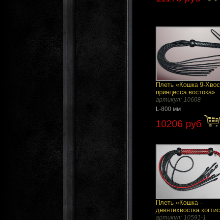
Плеть «Кошка 9-Хвос
принцесса востока»
артикул:
10608
L-800 мм
10206 руб
Плеть «Кошка –
девятихвостка когти
артикул:
10591-1