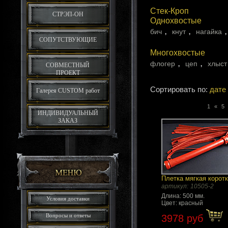
Стек-Кроп
СТРЭП-ОН
Однохвостые
,
,
бич
кнут
нагайка
СОПУТСТВУЮЩИЕ
Многохвостые
,
,
флогер
цеп
хлыст
СОВМЕСТНЫЙ
ПРОЕКТ
Сортировать по:
дате
Галерея CUSTOM работ
1
«
5
ИНДИВИДУАЛЬНЫЙ
ЗАКАЗ
Плетка мягкая корот
артикул:
10505-2
Длина: 500 мм.
Условия доставки
Цвет: красный
Вопросы и ответы
3978 руб