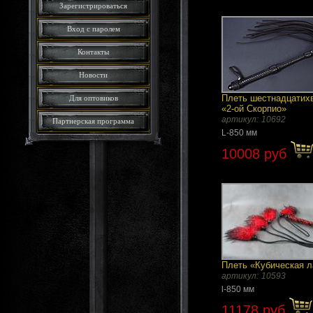
Зарегистрироваться
Вход с паролем
Контакты
Новости
Плеть шестнадцатих
Для оптовиков
«2-ой Скорпио»
артикул:
10692
Партнерская программа
L-850 мм
10008 руб
Плеть «Кубическая л
артикул:
10593
l-850 мм
11178 руб