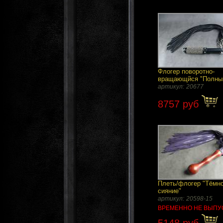
Флогер поворотно-
вращающйся "Полный
артикул:
20677
8757 руб
Плеть/флогер "Тёмн
сияние"
артикул:
20598-15
ВРЕМЕННО НЕ ВЫПУ