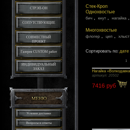
Стек-Кроп
СТРЭП-ОН
Однохвостые
,
,
бич
кнут
нагайка
СОПУТСТВУЮЩИЕ
Многохвостые
,
,
флогер
цеп
хлыст
СОВМЕСТНЫЙ
ПРОЕКТ
Сортировать по:
дате
Галерея CUSTOM работ
1
ИНДИВИДУАЛЬНЫЙ
ЗАКАЗ
Нагайка «Волкодавк
артикул:
20502
7416 руб
Условия доставки
Вопросы и ответы