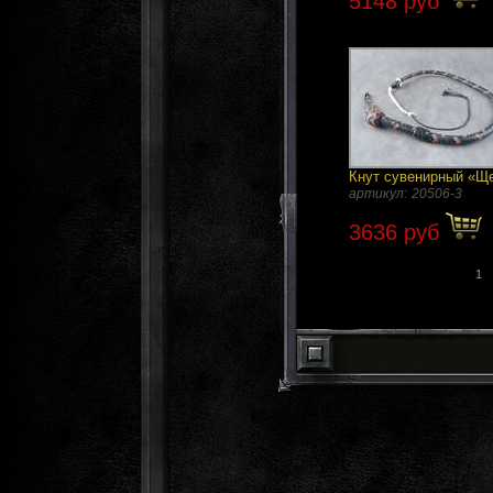
5148 руб
Кнут сувенирный «Щ
артикул:
20506-3
3636 руб
1