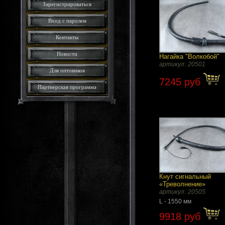
Зарегистрироваться
Вход с паролем
Контакты
Новости
Нагайка "Волкобой"
артикул:
20501
Для оптовиков
7245 руб
Партнерская программа
Кнут сигнальный
«Треволнение»
артикул:
20505
L - 1550 мм
9918 руб