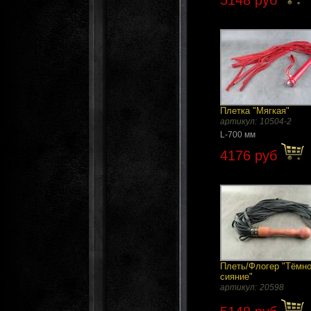
5148 руб
Плетка "Мягкая"
артикул:
10504-2
L-700 мм
4176 руб
Плеть/Флогер "Тёмн
сияние"
артикул:
20598