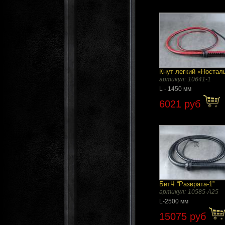
Кнут легкий «Ностал
артикул:
10641-1
L - 1450 мм
6021 руб
БитЧ “Разврата-1”
артикул:
10585-A25
L-2500 мм
15075 руб