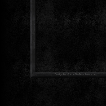
Design by: GameSiteTemp