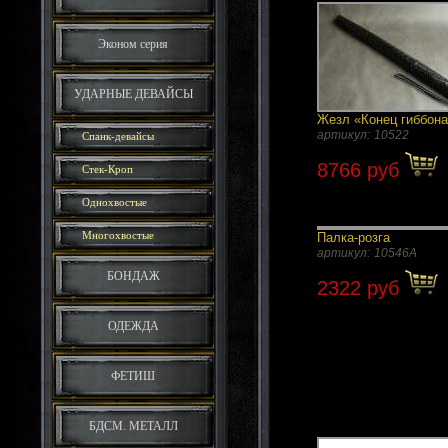
Эконом серия
УДАРНЫЕ ДЕВАЙСЫ
Жезл «Конец гиббон
артикул:
10522
Спанк-девайсы
8766 руб
Стек-Кроп
Однохвостые
Многохвостые
Палка-розга
артикул:
10546A
БОНДАЖ
2322 руб
ОДЕЖДА
ФЕТИШ
БДСМ. МЕТАЛЛ