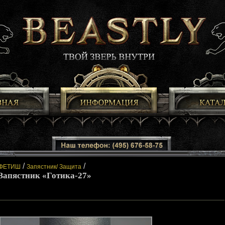
/
/
ФЕТИШ
Запястник/ Защита
Запястник «Готика-27»