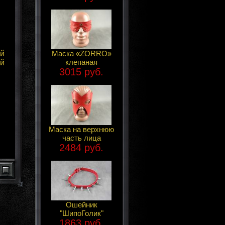
й
Маска «ZORRO»
клепаная
й
3015 руб.
Маска на верхнюю
часть лица
2484 руб.
Ошейник
"ШипоГолик"
1863 руб.