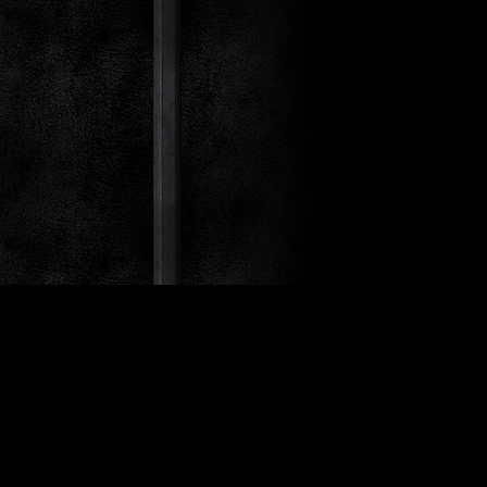
st Co.