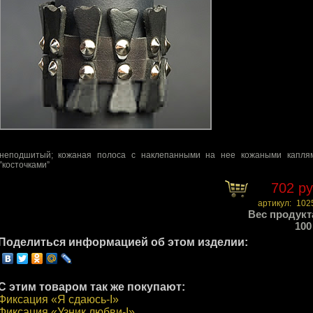
неподшитый; кожаная полоса с наклепанными на нее кожаными капля
”косточками”
702 р
артикул:
102
Вес продукт
100
Поделиться информацией об этом изделии:
С этим товаром так же покупают:
Фиксация «Я сдаюсь-I»
Фиксация «Узник любви-I»