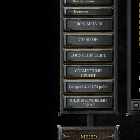
Фетиш ремень
Подтяжки
БДСМ. МЕТАЛЛ
СТРЭП-ОН
СОПУТСТВУЮЩИЕ
СОВМЕСТНЫЙ
ПРОЕКТ
Галерея CUSTOM работ
ИНДИВИДУАЛЬНЫЙ
ЗАКАЗ