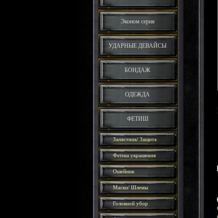
Эконом серия
УДАРНЫЕ ДЕВАЙСЫ
БОНДАЖ
ОДЕЖДА
ФЕТИШ
Запястник/ Защита
Фетиш украшения
Ошейник
Маски/ Шлемы
Головной убор