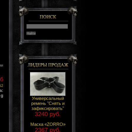
ми
уб
52
а:
 g
Универсальный
ремень "Снять и
зафиксировать"
3240 руб.
Маска «ZORRO»
2367 руб.