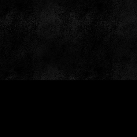
by: GameSiteTemplates.com © 1997 — 2026 Black Bea