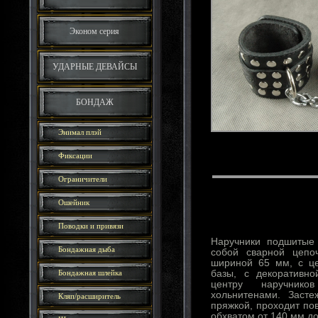
Эконом серия
УДАРНЫЕ ДЕВАЙСЫ
БОНДАЖ
Энимал плэй
Фиксации
Ограничители
Ошейник
Поводки и привязи
Наручники подшитые
Бондажная дыба
собой сварной цепо
шириной 65 мм, с ц
Бондажная шлейка
базы, с декоративн
центру наручнико
хольнитенами. Заст
Кляп/расширитель
пряжкой, проходит пов
обхватом от 140 мм до