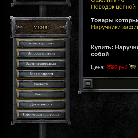
Поводок цепной
Товары которы
Наручники зафи
Условия доставки
Купить: Наруч
собой
Вопросы и ответы
Зарегистрироваться
Цена:
2592 руб
Вход с паролем
Контакты
Новости
Для оптовиков
Партнерская программа