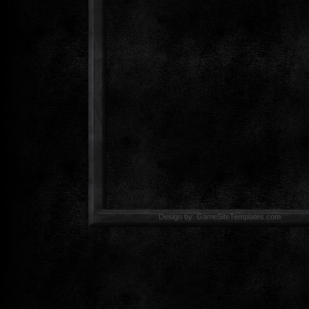
Design by: GameSiteTemp