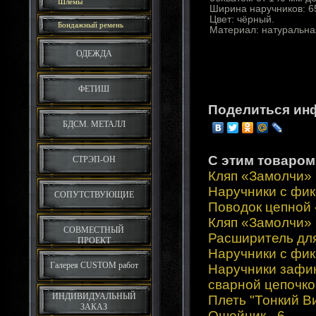
Шлемы
Ширина наручников: 6
Цвет: чёрный.
Бондажный ремень
Материал: натуральна
ОДЕЖДА
ФЕТИШ
Поделиться ин
БДСМ. МЕТАЛЛ
С этим товаром
СТРЭП-ОН
Кляп «Замолчи»
Наручники с фи
СОПУТСТВУЮЩИЕ
Поводок цепной
Кляп «Замолчи»
СОВМЕСТНЫЙ
Расширитель для
ПРОЕКТ
Наручники с фи
Галерея CUSTOM работ
Наручники зафи
сварной цепочко
ИНДИВИДУАЛЬНЫЙ
Плеть "Тонкий В
ЗАКАЗ
Ошейник - 6