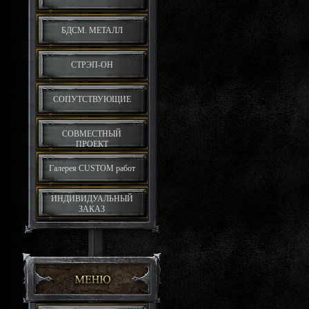
БДСМ. МЕТАЛЛ
СТРЭП-ОН
СОПУТСТВУЮЩИЕ
СОВМЕСТНЫЙ
ПРОЕКТ
Галерея CUSTOM работ
ИНДИВИДУАЛЬНЫЙ
ЗАКАЗ