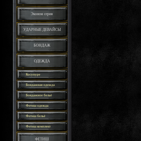
Эконом серия
УДАРНЫЕ ДЕВАЙСЫ
БОНДАЖ
ОДЕЖДА
Косупуре
Бондажная одежда
Бондажное бельё
Фетиш одежда
Фетиш бельё
Фетиш комплект
ФЕТИШ