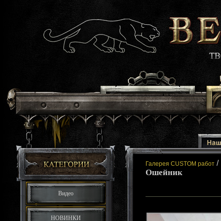
/
Галерея CUSTOM работ
Ошейник
Видео
НОВИНКИ