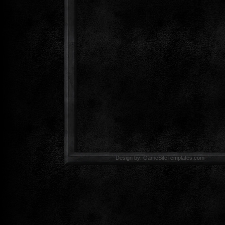
Design by: GameSiteTemp