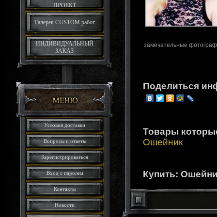
ПРОЕКТ
Галерея CUSTOM работ
ИНДИВИДУАЛЬНЫЙ
замечательные фотограф
ЗАКАЗ
Поделиться ин
Условия доставки
Товары которы
Ошейник
Вопросы и ответы
Зарегистрироваться
Купить: Ошейн
Вход с паролем
Контакты
Новости