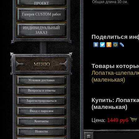
Общая длина 30 см.
ПРОЕКТ
Галерея CUSTOM работ
ИНДИВИДУАЛЬНЫЙ
ЗАКАЗ
Поделиться ин
Товары которы
Лопатка-шлепал
(маленькая)
Условия доставки
Вопросы и ответы
Купить: Лопатк
Зарегистрироваться
(маленькая)
Вход с паролем
Цена:
1449 руб
Контакты
Новости