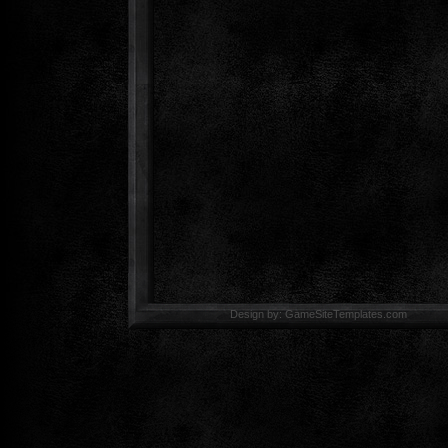
Design by: GameSiteTemp