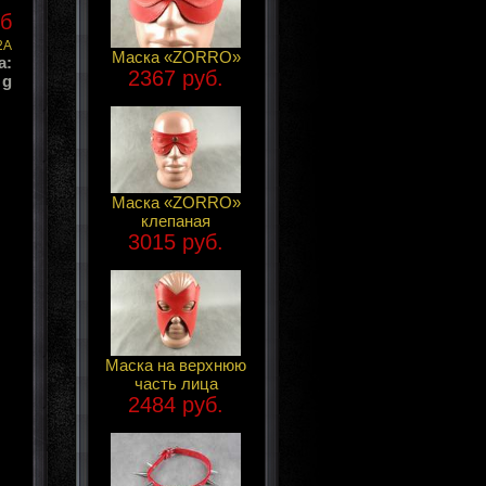
уб
2A
Маска «ZORRO»
а:
2367 руб.
 g
Маска «ZORRO»
клепаная
3015 руб.
Маска на верхнюю
часть лица
2484 руб.