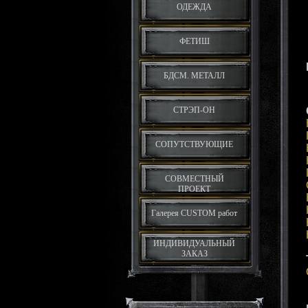
ОДЕЖДА
ФЕТИШ
БДСМ. МЕТАЛЛ
СТРЭП-ОН
СОПУТСТВУЮЩИЕ
СОВМЕСТНЫЙ
ПРОЕКТ
Галерея CUSTOM работ
ИНДИВИДУАЛЬНЫЙ
ЗАКАЗ