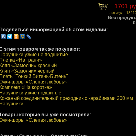
1701 р
артикул:
1321
Вес продукт
0
Поделиться информацией об этом изделии:
С этим товаром так же покупают:
Наручники узкие не подшитые
Плетка «На грани»
Кляп «Замолчи» красный
Кляп «Замолчи» чёрный
Плеть "Тонкий Витень-Битень"
Очки-шоры «Слепая любовь»
Комплект «На коротке»
Наручники узкие подшитые
Кожаный соединительный преходник с карабинами 200 мм
Наручники
Товары которые вы уже посмотрели:
Очки-шоры «Слепая любовь»