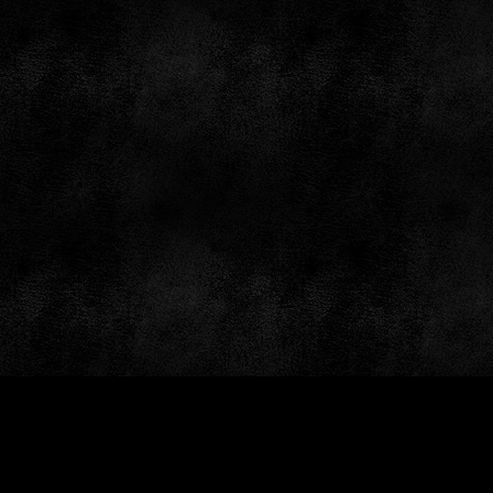
by: GameSiteTemplates.com © 1997 — 2026 Black Bea