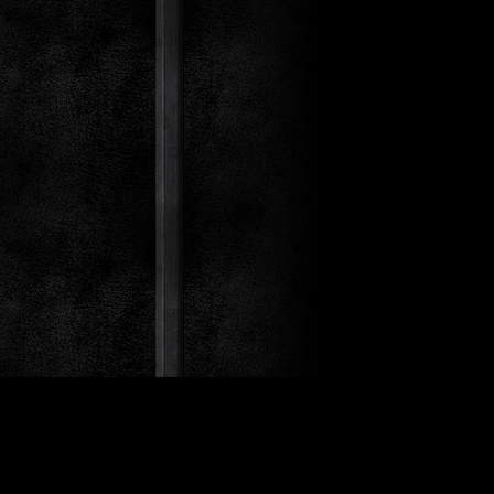
st Co.