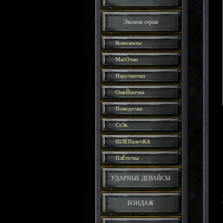
Эконом серия
Комплекты
МасОчки
Наручнички
ОшеЙнички
Поводочки
СтЭк
ШЛЁПалочКА
ПлЁточка
УДАРНЫЕ ДЕВАЙСЫ
БОНДАЖ