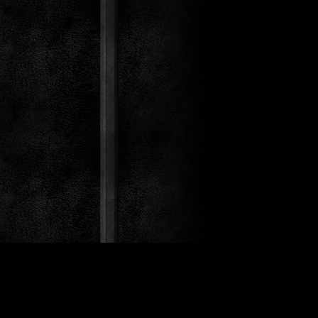
st Co.