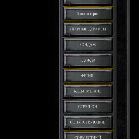
Эконом серия
УДАРНЫЕ ДЕВАЙСЫ
БОНДАЖ
ОДЕЖДА
ФЕТИШ
БДСМ. МЕТАЛЛ
СТРЭП-ОН
СОПУТСТВУЮЩИЕ
СОВМЕСТНЫЙ