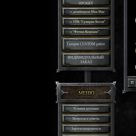
ПРОЕКТ
с дизайнером Miss May
с ТПК "Сумерки Богов"
c "Фетиш Компани"
Галерея CUSTOM работ
ИНДИВИДУАЛЬНЫЙ
ЗАКАЗ
Условия доставки
Вопросы и ответы
Зарегистрироваться