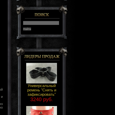
Универсальный
ремень "Снять и
ый
зафиксировать"
 и
3240 руб.
из
но