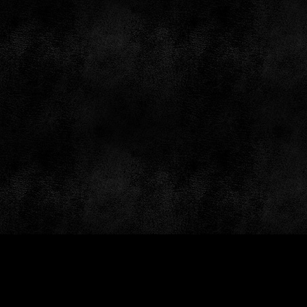
by: GameSiteTemplates.com © 1997 — 2026 Black Bea