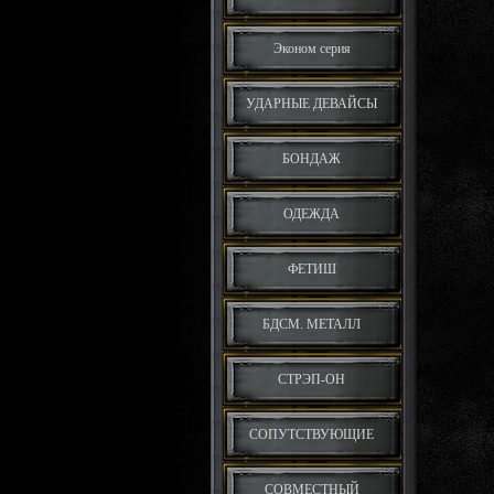
Эконом серия
УДАРНЫЕ ДЕВАЙСЫ
БОНДАЖ
ОДЕЖДА
ФЕТИШ
БДСМ. МЕТАЛЛ
СТРЭП-ОН
СОПУТСТВУЮЩИЕ
СОВМЕСТНЫЙ