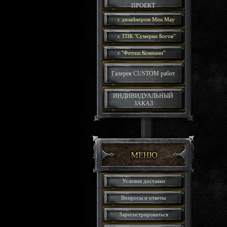
ПРОЕКТ
с дизайнером Miss May
с ТПК "Сумерки Богов"
c "Фетиш Компани"
Галерея CUSTOM работ
ИНДИВИДУАЛЬНЫЙ
ЗАКАЗ
Условия доставки
Вопросы и ответы
Зарегистрироваться