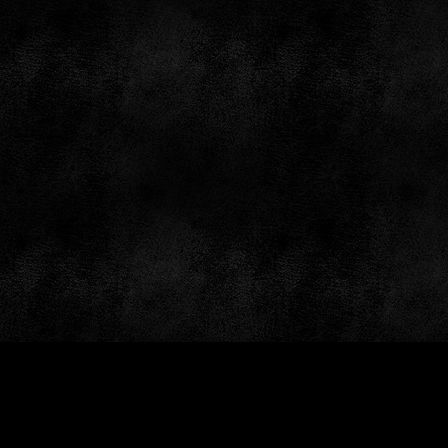
by: GameSiteTemplates.com © 1997 — 2026 Black Bea