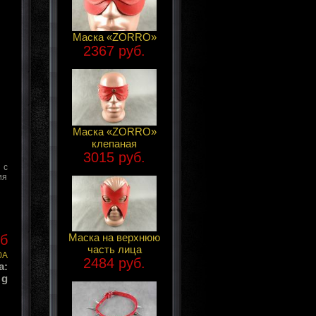
Маска «ZORRO»
2367 руб.
Маска «ZORRO»
клепаная
3015 руб.
 с
ия
Маска на верхнюю
уб
часть лица
0A
2484 руб.
а:
 g