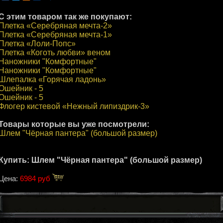
С этим товаром так же покупают:
Плетка «Серебряная мечта-2»
Плетка «Серебряная мечта-1»
Плетка «Лоли-Попс»
Плетка «Коготь любви» веном
Наножники "Комфортные"
Наножники "Комфортные"
Шлепалка «Горячая ладонь»
Ошейник - 5
Ошейник - 5
Флогер кистевой «Нежный липиздрик-3»
Товары которые вы уже посмотрели:
Шлем "Чёрная пантера" (большой размер)
Купить: Шлем "Чёрная пантера" (большой размер)
Цена:
6984 руб