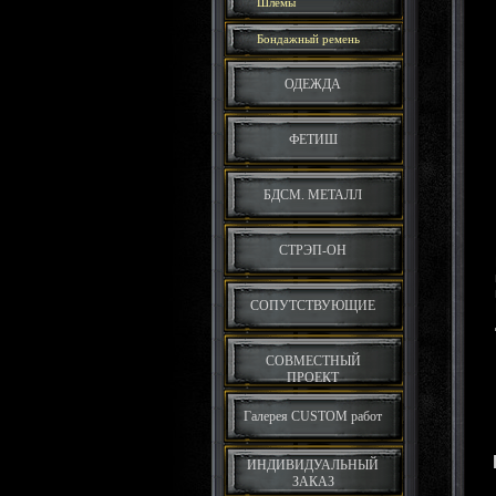
Шлемы
Бондажный ремень
ОДЕЖДА
ФЕТИШ
БДСМ. МЕТАЛЛ
СТРЭП-ОН
СОПУТСТВУЮЩИЕ
СОВМЕСТНЫЙ
ПРОЕКТ
Галерея CUSTOM работ
ИНДИВИДУАЛЬНЫЙ
ЗАКАЗ