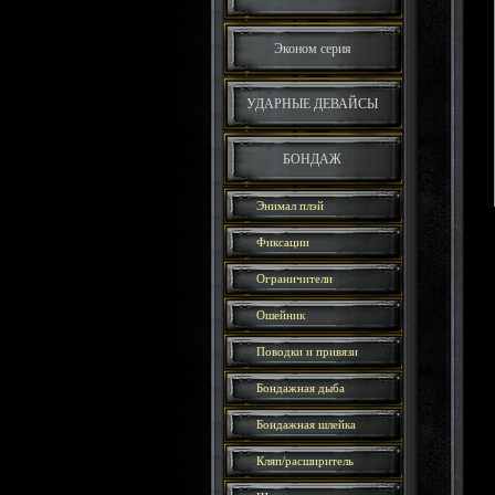
Эконом серия
УДАРНЫЕ ДЕВАЙСЫ
БОНДАЖ
Энимал плэй
Фиксации
Ограничители
Ошейник
Поводки и привязи
Бондажная дыба
Бондажная шлейка
Кляп/расширитель