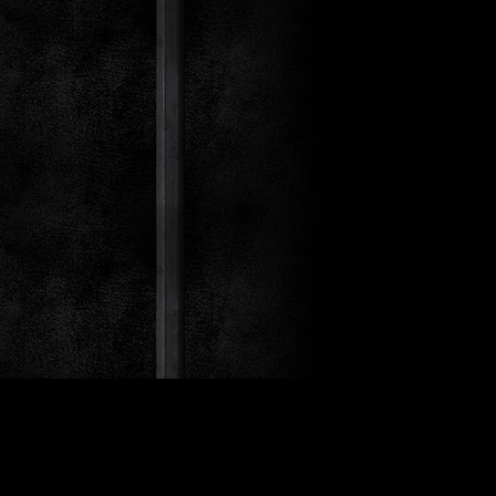
st Co.