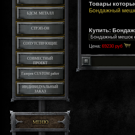
Товары которы
Бондажный мешо
БДСМ. МЕТАЛЛ
СТРЭП-ОН
Купить: Бондаж
СОПУТСТВУЮЩИЕ
Цена:
69230 руб
СОВМЕСТНЫЙ
ПРОЕКТ
Галерея CUSTOM работ
ИНДИВИДУАЛЬНЫЙ
ЗАКАЗ