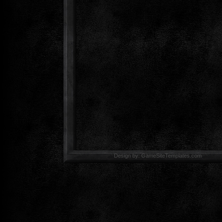
Design by: GameSiteTemp