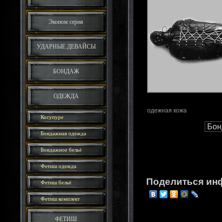
Эконом серия
УДАРНЫЕ ДЕВАЙСЫ
БОНДАЖ
ОДЕЖДА
одежная кожа
Косупуре
Бондажная одежда
Бондажное бельё
Фетиш одежда
Поделиться ин
Фетиш бельё
Фетиш комплект
ФЕТИШ