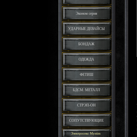
Эконом серия
УДАРНЫЕ ДЕВАЙСЫ
БОНДАЖ
ОДЕЖДА
ФЕТИШ
БДСМ. МЕТАЛЛ
СТРЭП-ОН
СОПУТСТВУЮЩИЕ
Электросекс Mystim