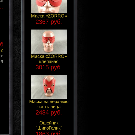
ся
ов
Маска «ZORRO»
2367 руб.
уб
10
а:
Маска «ZORRO»
 g
клепаная
3015 руб.
Маска на верхнюю
часть лица
2484 руб.
o
Ошейник
"ШипоГолик"
1863 руб.