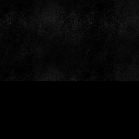
by: GameSiteTemplates.com © 1997 — 2026 Black Bea