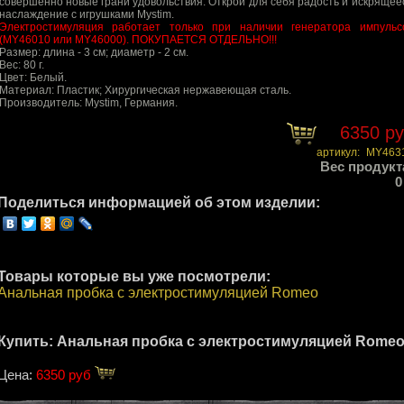
совершенно новые грани удовольствия. Открой для себя радость и искрящее
наслаждение с игрушками Mystim.
Электростимуляция работает только при наличии генератора импульс
(MY46010 или MY46000). ПОКУПАЕТСЯ ОТДЕЛЬНО!!!
Размер: длина - 3 см; диаметр - 2 см.
Вес: 80 г.
Цвет: Белый.
Материал: Пластик; Хирургическая нержавеющая сталь.
Производитель: Mystim, Германия.
6350 р
артикул:
MY463
Вес продукт
0
Поделиться информацией об этом изделии:
Товары которые вы уже посмотрели:
Анальная пробка с электростимуляцией Romeo
Купить: Анальная пробка с электростимуляцией Rome
Цена:
6350 руб