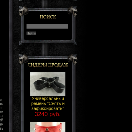
Универсальный
я.
ремень "Снять и
го
зафиксировать"
ес
ве
3240 руб.
ры
ой
им
ть