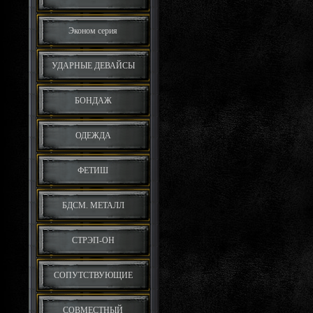
Эконом серия
УДАРНЫЕ ДЕВАЙСЫ
БОНДАЖ
ОДЕЖДА
ФЕТИШ
БДСМ. МЕТАЛЛ
СТРЭП-ОН
СОПУТСТВУЮЩИЕ
СОВМЕСТНЫЙ