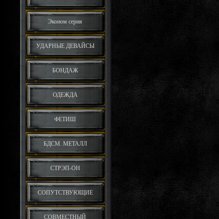
Эконом серия
УДАРНЫЕ ДЕВАЙСЫ
БОНДАЖ
ОДЕЖДА
ФЕТИШ
БДСМ. МЕТАЛЛ
СТРЭП-ОН
СОПУТСТВУЮЩИЕ
СОВМЕСТНЫЙ