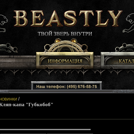
/
НОВИНКИ
Кляп-капа "Губкобоб"