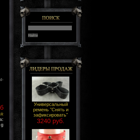
d-
Универсальный
уб
ремень "Снять и
зафиксировать"
4R
а:
3240 руб.
 g