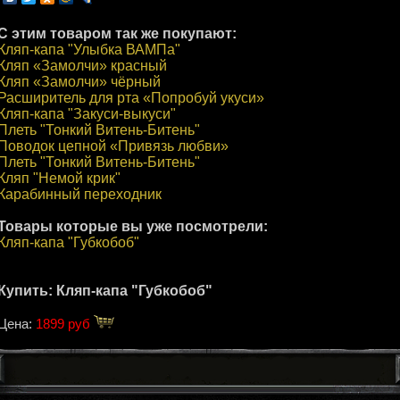
С этим товаром так же покупают:
Кляп-капа "Улыбка ВАМПа"
Кляп «Замолчи» красный
Кляп «Замолчи» чёрный
Расширитель для рта «Попробуй укуси»
Кляп-капа "Закуси-выкуси"
Плеть "Тонкий Витень-Битень"
Поводок цепной «Привязь любви»
Плеть "Тонкий Витень-Битень"
Кляп "Немой крик"
Карабинный переходник
Товары которые вы уже посмотрели:
Кляп-капа "Губкобоб"
Купить: Кляп-капа "Губкобоб"
Цена:
1899 руб