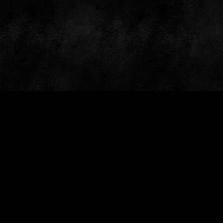
by: GameSiteTemplates.com © 1997 — 2026 Black Bea