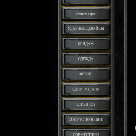
Эконом серия
УДАРНЫЕ ДЕВАЙСЫ
БОНДАЖ
ОДЕЖДА
ФЕТИШ
БДСМ. МЕТАЛЛ
СТРЭП-ОН
СОПУТСТВУЮЩИЕ
СОВМЕСТНЫЙ