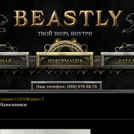
/
Галерея CUSTOM работ
Наножники