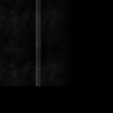
st Co.