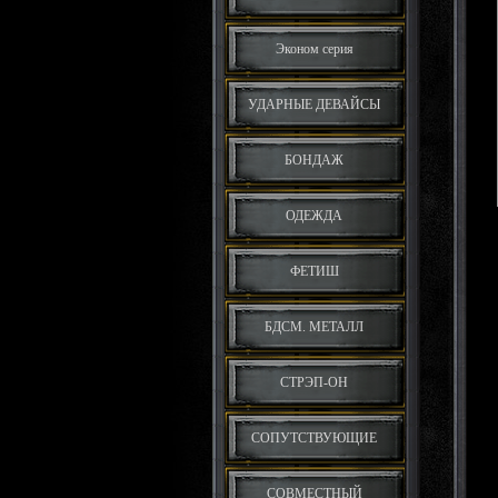
Эконом серия
УДАРНЫЕ ДЕВАЙСЫ
БОНДАЖ
ОДЕЖДА
ФЕТИШ
БДСМ. МЕТАЛЛ
СТРЭП-ОН
СОПУТСТВУЮЩИЕ
СОВМЕСТНЫЙ