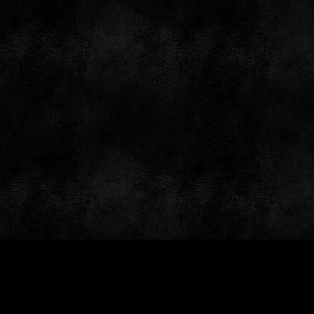
by: GameSiteTemplates.com © 1997 — 2026 Black Bea