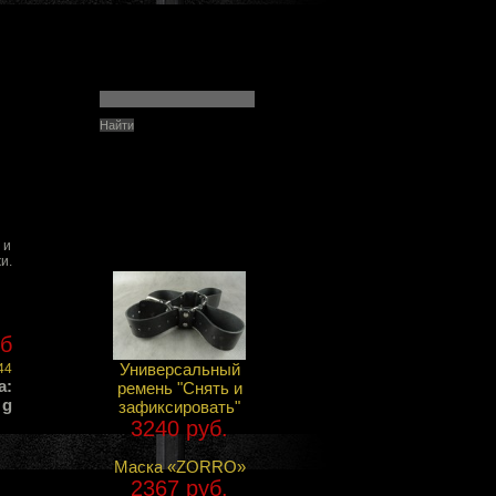
 и
и.
уб
Универсальный
44
а:
ремень "Снять и
 g
зафиксировать"
3240 руб.
Маска «ZORRO»
2367 руб.