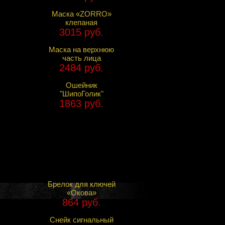
Маска «ZORRO»
клепаная
3015 руб.
Маска на верхнюю
часть лица
2484 руб.
Ошейник
"ШипоГолик"
1863 руб.
Брелок для ключей
«Окова»
864 руб.
Снейк сигнальный