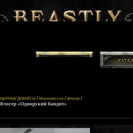
/
/
/
УДАРНЫЕ ДЕВАЙСЫ
Многохвостые
флогер
Флогер «Однорукий бандит»