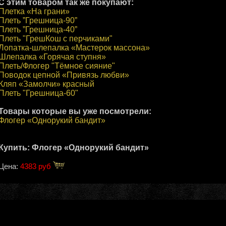
С этим товаром так же покупают:
Плетка «На грани»
Плеть ”Грешница-90”
Плеть ”Грешница-40”
Плеть "ГрешКош с перчиками"
Лопатка-шлепалка «Мастерок массона»
Шлепалка «Горячая ступня»
Плеть/Флогер "Тёмное сияние"
Поводок цепной «Привязь любви»
Кляп «Замолчи» красный
Плеть "Грешница-60"
Товары которые вы уже посмотрели:
Флогер «Однорукий бандит»
Купить: Флогер «Однорукий бандит»
Цена:
4383 руб