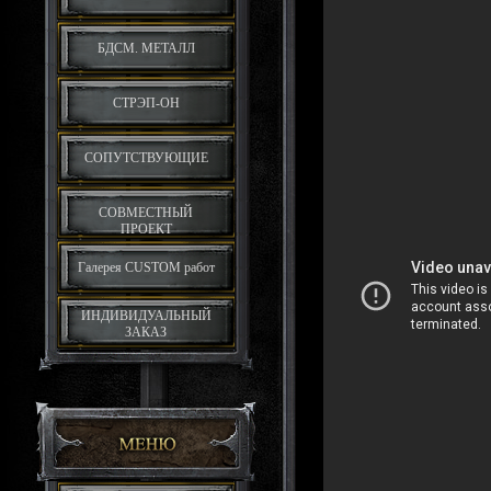
БДСМ. МЕТАЛЛ
СТРЭП-ОН
СОПУТСТВУЮЩИЕ
СОВМЕСТНЫЙ
ПРОЕКТ
Галерея CUSTOM работ
ИНДИВИДУАЛЬНЫЙ
ЗАКАЗ