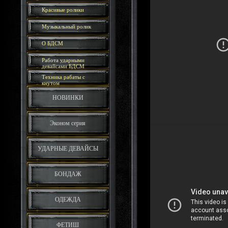
Красивые ролики
Музыкальный ролик
О БДСМ
Работа ударными
девайсами БДСМ
Техника рабаты с
кнутом
НОВИНКИ
Эконом серия
УДАРНЫЕ ДЕВАЙСЫ
БОНДАЖ
ОДЕЖДА
ФЕТИШ