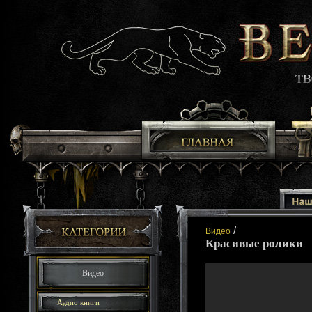
/
Видео
Красивые ролики
Видео
Аудио книги