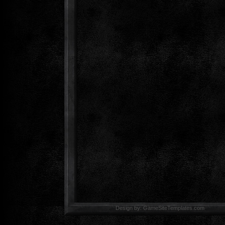
Design by: GameSiteTemp