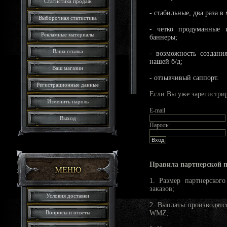
Статистика продаж
- стабильные, два раза в
Выборочная статистика
- четко продуманные 
Рекламные материалы
баннеры;
Ваша ссылка
- возможность создания
нашей б/д;
Ваш магазин
- отзывчивый саппорт.
Регистрационные данные
Если Вы уже зарегистрир
Изменить пароль
E-mail
Выход
Пароль:
Правила партнерской 
1. Размер партнерског
заказов;
Условия доставки
2. Выплаты производятс
Вопросы и ответы
WMZ;