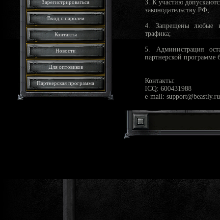
3. К участию допускают
Зарегистрироваться
законодательству РФ;
Вход с паролем
4. Запрещены любые в
трафика;
Контакты
5. Администрация ост
Новости
партнерской программе 
Для оптовиков
Контакты:
Партнерская программа
ICQ: 600431988
e-mail: support@beastly.ru