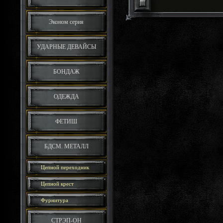
Эконом серия
УДАРНЫЕ ДЕВАЙСЫ
БОНДАЖ
ОДЕЖДА
ФЕТИШ
БДСМ. МЕТАЛЛ
Цепной переходник
Цепной крест
Фурнитура
СТРЭП-ОН