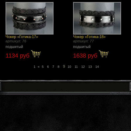
Чокер «Готика-17»
Чокер «Готика-18»
артикул:
76
артикул:
77
подшитый
подшитый
1134 руб
1638 руб
9
1
«
5
6
7
8
10
11
12
13
14