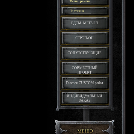
Фетиш ремень
Подтяжки
БДСМ. МЕТАЛЛ
СТРЭП-ОН
СОПУТСТВУЮЩИЕ
СОВМЕСТНЫЙ
ПРОЕКТ
Галерея CUSTOM работ
ИНДИВИДУАЛЬНЫЙ
ЗАКАЗ