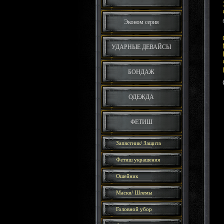
Эконом серия
УДАРНЫЕ ДЕВАЙСЫ
БОНДАЖ
ОДЕЖДА
ФЕТИШ
Запястник/ Защита
Фетиш украшения
Ошейник
Маски/ Шлемы
Головной убор