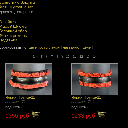
Запястник/ Защита
Фетиш украшения
,
браслет
ожерелье
Ошейник
Маски/ Шлемы
Головной убор
Фетиш ремень
Подтяжки
Сортировать по:
дате поступления
|
названию
|
цене
|
9
1
«
5
6
7
8
10
11
12
13
14
Чокер «Готика-12»
Чокер «Готика-12»
артикул:
71
артикул:
71-1
подшитый
подшитый
1359 руб
1233 руб