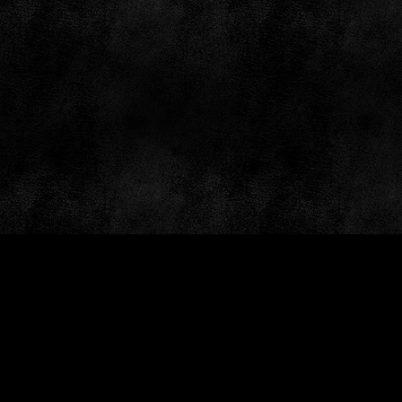
by: GameSiteTemplates.com © 1997 — 2026 Black Bea