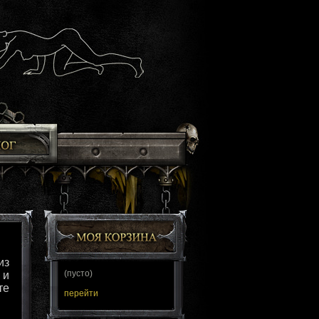
из
(пусто)
 и
те
перейти