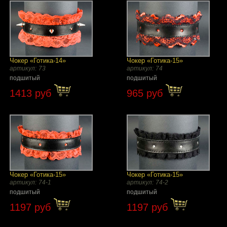
Чокер «Готика-14»
Чокер «Готика-15»
артикул:
73
артикул:
74
подшитый
подшитый
1413 руб
965 руб
Чокер «Готика-15»
Чокер «Готика-15»
артикул:
74-1
артикул:
74-2
подшитый
подшитый
1197 руб
1197 руб