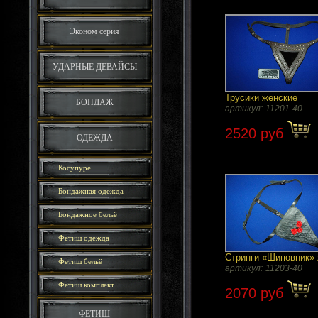
Эконом серия
УДАРНЫЕ ДЕВАЙСЫ
Трусики женские
БОНДАЖ
артикул:
11201-40
2520 руб
ОДЕЖДА
Косупуре
Бондажная одежда
Бондажное бельё
Фетиш одежда
Стринги «Шиповник»
Фетиш бельё
артикул:
11203-40
Фетиш комплект
2070 руб
ФЕТИШ