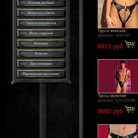
Условия доставки
Вопросы и ответы
Зарегистрироваться
Трусы женские
Вход с паролем
артикул:
A047-40
Контакты
6915 руб
Новости
Для оптовиков
Партнерская программа
Трусы мужские
артикул:
А24-106-40
8660 руб