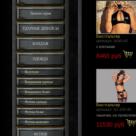
Эконом серия
УДАРНЫЕ ДЕВАЙСЫ
Бюстгальтер
артикул:
A049-40
БОНДАЖ
с клепками
8460 руб
ОДЕЖДА
Косупуре
Бондажная одежда
Бондажное бельё
Фетиш одежда
Бюстгальтер
артикул:
A1-100-40
Фетиш бельё
чашечка; на проволок
Фетиш комплект
11530 руб
ФЕТИШ