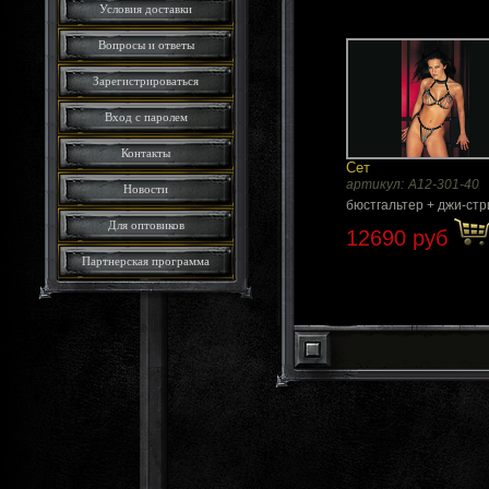
Условия доставки
Вопросы и ответы
Зарегистрироваться
Вход с паролем
Контакты
Сет
артикул:
A12-301-40
Новости
бюстгальтер + джи-стр
Для оптовиков
12690 руб
Партнерская программа