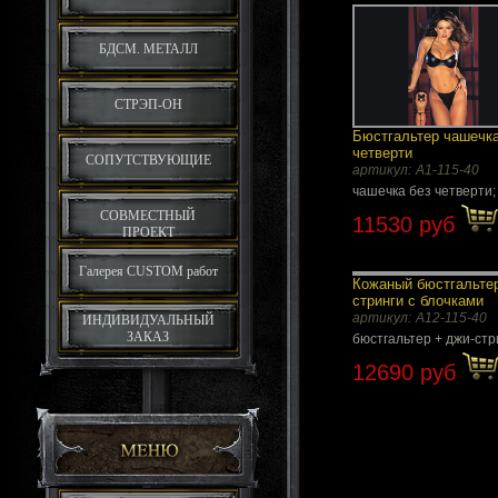
БДСМ. МЕТАЛЛ
СТРЭП-ОН
Бюстгальтер чашечка
четверти
СОПУТСТВУЮЩИЕ
артикул:
A1-115-40
чашечка без четверти;
СОВМЕСТНЫЙ
11530 руб
ПРОЕКТ
Галерея CUSTOM работ
Кожаный бюстгальтер
стринги с блочками
артикул:
А12-115-40
ИНДИВИДУАЛЬНЫЙ
ЗАКАЗ
бюстгальтер + джи-стр
12690 руб