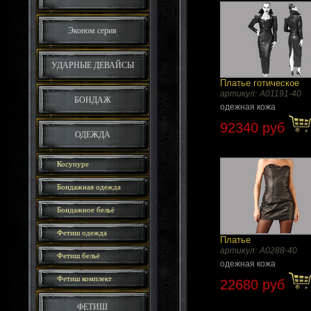
Эконом серия
УДАРНЫЕ ДЕВАЙСЫ
Платье готическое
артикул:
A01191-40
БОНДАЖ
одежная кожа
92340 руб
ОДЕЖДА
Косупуре
Бондажная одежда
Бондажное бельё
Фетиш одежда
Платье
артикул:
A0288-40
Фетиш бельё
одежная кожа
Фетиш комплект
22680 руб
ФЕТИШ