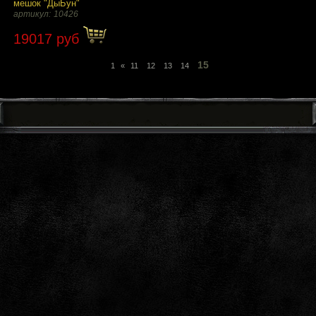
мешок "ДыБун"
артикул:
10426
19017 руб
15
1
«
11
12
13
14