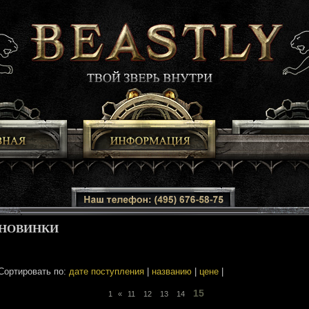
НОВИНКИ
Сортировать по:
дате поступления
|
названию
|
цене
|
15
1
«
11
12
13
14