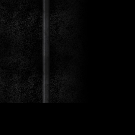
st Co.