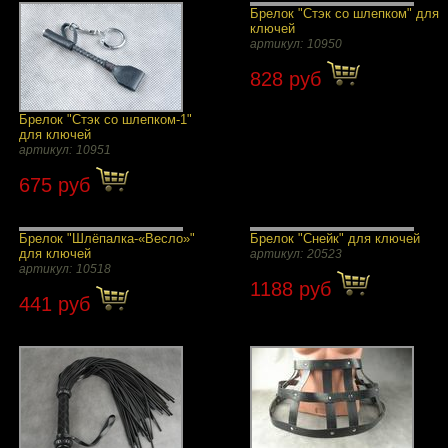
Брелок "Стэк со шлепком" для
ключей
артикул:
10950
828 руб
Брелок "Стэк со шлепком-1"
для ключей
артикул:
10951
675 руб
Брелок "Шлёпалка-«Весло»"
Брелок "Снейк" для ключей
для ключей
артикул:
20523
артикул:
10518
1188 руб
441 руб