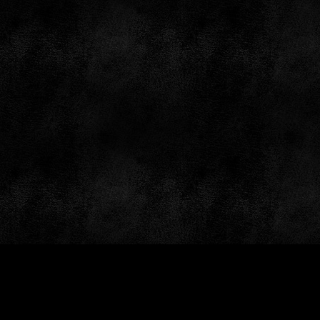
by: GameSiteTemplates.com © 1997 — 2026 Black Bea