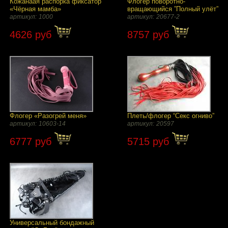
Кожанаая распорка фиксатор
Флогер поворотно-
«Чёрная мамба»
вращающийся ”Полный улёт”
артикул:
1000
артикул:
20677-2
4626 руб
8757 руб
Флогер «Разогрей меня»
Плеть/флогер “Секс огниво”
артикул:
10603-14
артикул:
20597
6777 руб
5715 руб
Универсальный бондажный