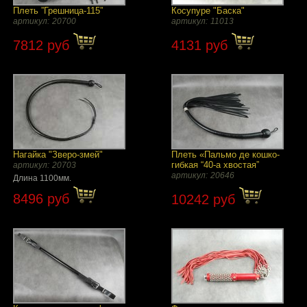
Плеть ”Грешница-115”
Косупуре "Баска"
артикул:
20700
артикул:
11013
7812 руб
4131 руб
Нагайка "Зверо-змей"
Плеть «Пальмо де кошко-
гибкая “40-а хвостая”
артикул:
20703
артикул:
20646
Длина 1100мм.
8496 руб
10242 руб