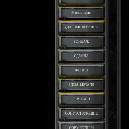
Эконом серия
УДАРНЫЕ ДЕВАЙСЫ
БОНДАЖ
ОДЕЖДА
ФЕТИШ
БДСМ. МЕТАЛЛ
СТРЭП-ОН
СОПУТСТВУЮЩИЕ
СОВМЕСТНЫЙ